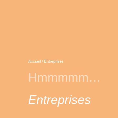
Aller
au
contenu
Accueil
/ Entreprises
Hmmmmm…
Entreprises